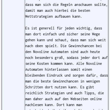
dass man sich die Regeln anschauen sollte,
damit man auch hierbei die besten
Wettstrategien aufbauen kann.
Es ist generell für jeden wichtig, dass
man dort einfach und sicher seine Wege
gehen kann und schaut, dass man sich weit
nach oben spielt. Die Gewinnchancen bei
den Novoline Automaten sind auch heute
noch besonders groß, sodass jeder dort auf
seine Kosten kommen kann. Alle Novoline
Automaten hinterlassen somit einen
bleibenden Eindruck und sorgen dafür, dass
man die beste Gewinnchancen in wenigen
Schritten dort nutzen kann. Es gibt
reichlich Strategien und auch Tipps, die
man daher auch auf den Webseiten online
nachlesen kann. Dort kann man