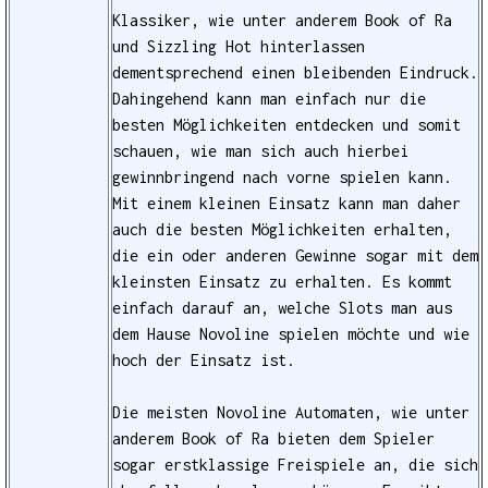
Klassiker, wie unter anderem Book of Ra
und Sizzling Hot hinterlassen
dementsprechend einen bleibenden Eindruck.
Dahingehend kann man einfach nur die
besten Möglichkeiten entdecken und somit
schauen, wie man sich auch hierbei
gewinnbringend nach vorne spielen kann.
Mit einem kleinen Einsatz kann man daher
auch die besten Möglichkeiten erhalten,
die ein oder anderen Gewinne sogar mit dem
kleinsten Einsatz zu erhalten. Es kommt
einfach darauf an, welche Slots man aus
dem Hause Novoline spielen möchte und wie
hoch der Einsatz ist.
Die meisten Novoline Automaten, wie unter
anderem Book of Ra bieten dem Spieler
sogar erstklassige Freispiele an, die sich