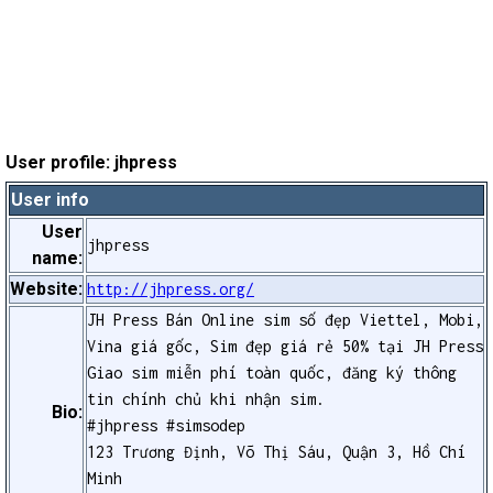
User profile: jhpress
User info
User
jhpress
name:
Website:
http://jhpress.org/
JH Press Bán Online sim số đẹp Viettel, Mobi,
Vina giá gốc, Sim đẹp giá rẻ 50% tại JH Press
Giao sim miễn phí toàn quốc, đăng ký thông
tin chính chủ khi nhận sim.
Bio:
#jhpress #simsodep
123 Trương Định, Võ Thị Sáu, Quận 3, Hồ Chí
Minh