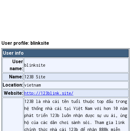
User profile: blinksite
User info
User
blinksite
name:
Name:
123B Site
Location:
vietnam
Website:
http://123blink.site/
123B là nhà cái tên tuổi thuộc top đầu trong
hệ thống nhà cái tại Việt Nam với hơn 10 năm
phát triển 123b luôn nhận được sự ưu ái, ủng
hộ của các dân chơi sành sỏi. Tham gia link
chính thức nhà cái 123b để nhận 888k miễn