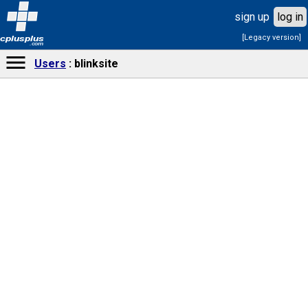
sign up
log in
[Legacy version]
cplusplus
.com
Users
blinksite