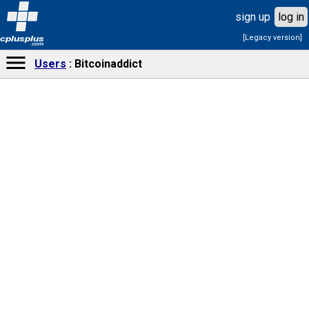
sign up
log in
[Legacy version]
cplusplus
.com
Users
Bitcoinaddict